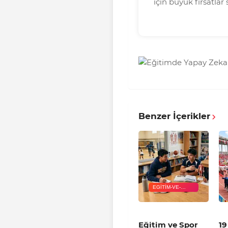
için büyük fırsatla
Benzer İçerikler
EGITIM-VE-
SPOR-
BIRLIKTELIGI
Eğitim ve Spor
19