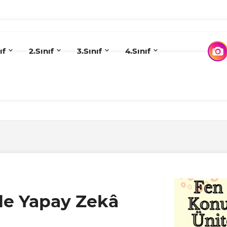
ıf
2.Sınıf
3.Sınıf
4.Sınıf
cesi Yazma Çalışması
de Yapay Zekâ