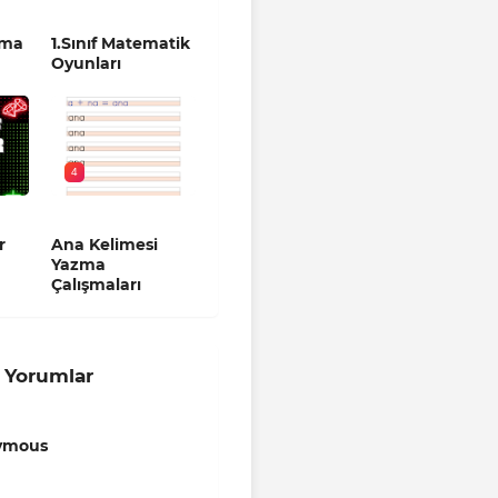
zma
1.Sınıf Matematik
Oyunları
4
r
Ana Kelimesi
Yazma
Çalışmaları
 Yorumlar
ymous