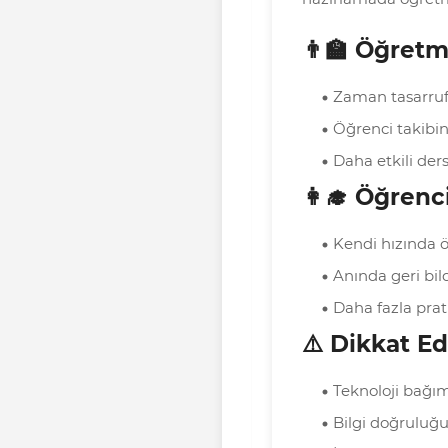
👨‍🏫 Öğretm
Zaman tasarruf
Öğrenci takibini
Daha etkili der
👩‍🎓 Öğrenc
Kendi hızında
Anında geri bil
Daha fazla pra
⚠️ Dikkat E
Teknoloji bağım
Bilgi doğruluğu