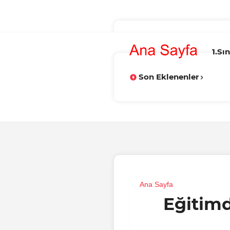
1.Sın
Son Eklenenler
Na He
Ana Sayfa
Eğitim