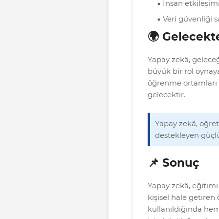
İnsan etkileşim
Veri güvenliği 
🌍 Gelecekt
Yapay zekâ, gelece
büyük bir rol oynayaca
öğrenme ortamları s
gelecektir.
Yapay zekâ, öğre
destekleyen güçlü
📌 Sonuç
Yapay zekâ, eğitimi 
kişisel hale getiren
kullanıldığında he