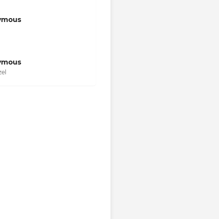
ymous
ymous
el