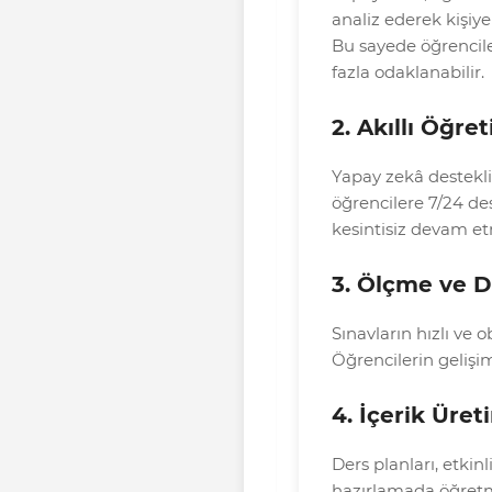
analiz ederek kişiy
Bu sayede öğrencile
fazla odaklanabilir.
2. Akıllı Öğre
Yapay zekâ destekli
öğrencilere 7/24 d
kesintisiz devam et
3. Ölçme ve 
Sınavların hızlı ve o
Öğrencilerin gelişimi
4. İçerik Üret
Ders planları, etkinl
hazırlamada öğretm