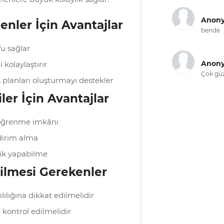
Anon
enler İçin Avantajlar
bende
u sağlar
Anon
 kolaylaştırır
Çok güz
s planları oluşturmayı destekler
iler İçin Avantajlar
 öğrenme imkânı
dirim alma
tik yapabilme
dilmesi Gerekenler
lılığına dikkat edilmelidir
 kontrol edilmelidir