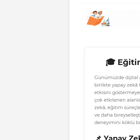
🎓 Eğit
Günümüzde dijital
birlikte yapay zekâ 
etkisini göstermey
çok etkilenen alanl
zekâ, eğitim süreçler
ve daha bireyselleş
deneyimini köklü bi
📌 Yapay Zek