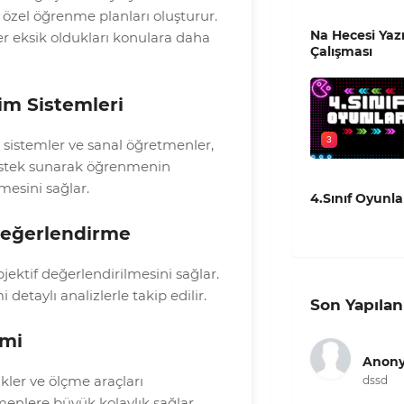
e özel öğrenme planları oluşturur.
Na Hecesi Ya
r eksik oldukları konulara daha
Çalışması
tim Sistemleri
3
 sistemler ve sanal öğretmenler,
estek sunarak öğrenmenin
mesini sağlar.
4.Sınıf Oyunla
Değerlendirme
bjektif değerlendirilmesini sağlar.
 detaylı analizlerle takip edilir.
Son Yapılan
imi
Anon
ikler ve ölçme araçları
dssd
enlere büyük kolaylık sağlar.