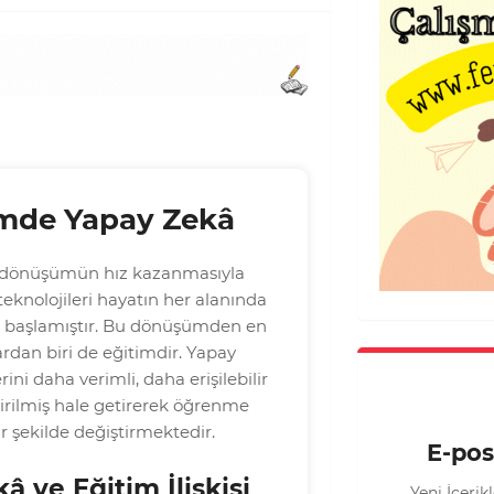
imde Yapay Zekâ
 dönüşümün hız kazanmasıyla
teknolojileri hayatın her alanında
e başlamıştır. Bu dönüşümden en
ardan biri de eğitimdir. Yapay
ini daha verimli, daha erişilebilir
tirilmiş hale getirerek öğrenme
r şekilde değiştirmektedir.
E-pos
â ve Eğitim İlişkisi
Yeni İçeri