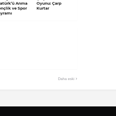
tatürk’ü Anma
Oyunu: Çarp
nçlik ve Spor
Kurtar
ayramı
Daha eski