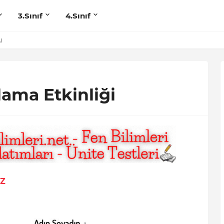
3.Sınıf
4.Sınıf
u
arı
dlama Etkinliği
IZ