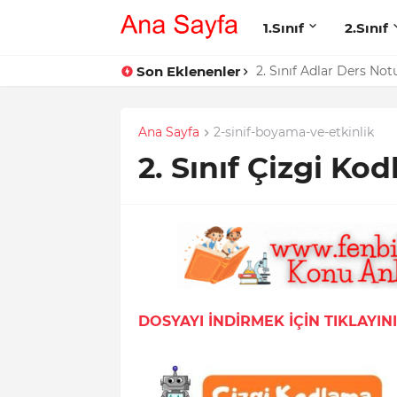
1.Sınıf
2.Sınıf
Son Eklenenler
2. Sınıf Adlar Ders Not
E Sesi Yazma Çalışmal
Ana Sayfa
2-sinif-boyama-ve-etkinlik
2. Sınıf Çizgi Ko
DOSYAYI İNDİRMEK İÇİN TIKLAYIN