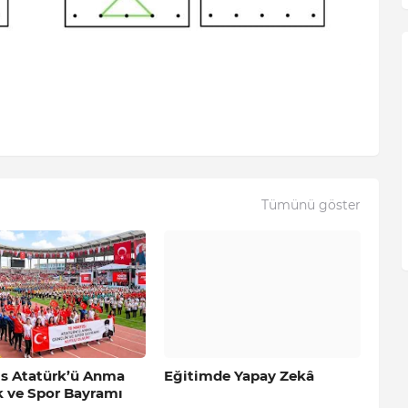
Tümünü göster
ıs Atatürk’ü Anma
Eğitimde Yapay Zekâ
k ve Spor Bayramı