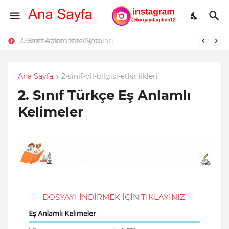
2. Sınıf Adlar Ders Notu
1.Sınıf Matematik Oyunları
Ana Sayfa
2-sinif-dil-bilgisi-etkinlikleri
2. Sınıf Türkçe Eş Anlamlı
Kelimeler
DOSYAYI İNDİRMEK İÇİN TIKLAYINIZ