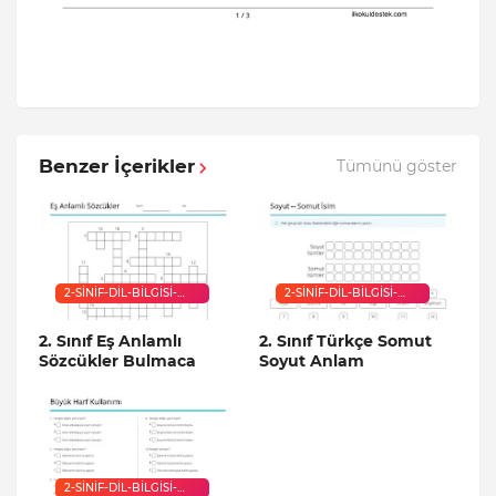
Benzer İçerikler
Tümünü göster
2-SINIF-DIL-BILGISI-
2-SINIF-DIL-BILGISI-
ETKINLIKLERI
ETKINLIKLERI
2. Sınıf Eş Anlamlı
2. Sınıf Türkçe Somut
Sözcükler Bulmaca
Soyut Anlam
2-SINIF-DIL-BILGISI-