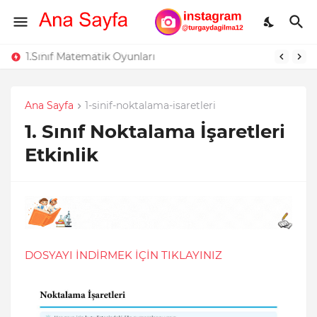
2. Sınıf Adlar Ders Notu
1.Sınıf Matematik Oyunları
Ana Sayfa
1-sinif-noktalama-isaretleri
1. Sınıf Noktalama İşaretleri
Etkinlik
DOSYAYI İNDİRMEK İÇİN TIKLAYINIZ